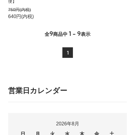
便】
750円(内税)
640円(内税)
9
1 - 9
全
商品中
表示
1
営業日カレンダー
2026年8月
日
月
火
水
木
金
土