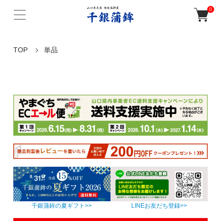
0
TOP
単品
千銀蒲鉾の夏ギフト>>
LINEお友だち登録>>