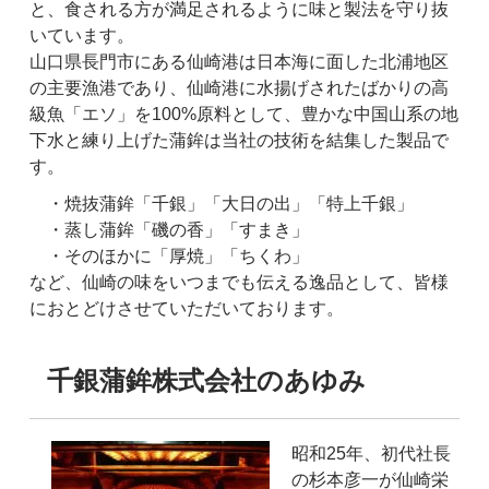
と、食される方が満足されるように味と製法を守り抜
いています。
山口県長門市にある仙崎港は日本海に面した北浦地区
の主要漁港であり、仙崎港に水揚げされたばかりの高
級魚「エソ」を100%原料として、豊かな中国山系の地
下水と練り上げた蒲鉾は当社の技術を結集した製品で
す。
・焼抜蒲鉾「千銀」「大日の出」「特上千銀」
・蒸し蒲鉾「磯の香」「すまき」
・そのほかに「厚焼」「ちくわ」
など、仙崎の味をいつまでも伝える逸品として、皆様
におとどけさせていただいております。
千銀蒲鉾株式会社のあゆみ
昭和25年、初代社長
の杉本彦一が仙崎栄