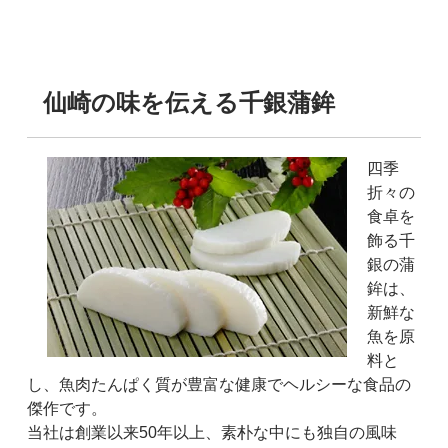
仙崎の味を伝える千銀蒲鉾
四季
折々の
食卓を
飾る千
銀の蒲
鉾は、
新鮮な
魚を原
料と
し、魚肉たんぱく質が豊富な健康でヘルシーな食品の
傑作です。
当社は創業以来50年以上、素朴な中にも独自の風味