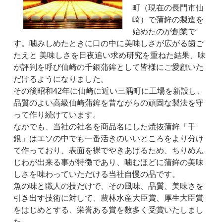
町（現在の長門市仙
崎）で蒲鉾の製造を
始めたのが創業で
す。噛みしめたときに口の中に美味しさが広がる歯ご
たえと 美味しさを日夜追い求め研究を重ねた結果、味
が評判を呼び仙崎の千銀蒲鉾として皆様にご愛顧いた
だけるようになりました。
その後昭和42年に仙崎に近い三隅町に工場を新設し、
品質のよい高級仙崎蒲鉾を昔ながらの頑固な製法を守
って作り続けています。
なかでも、当社の社名を商品名にした焼抜蒲鉾「千
銀」はエソの中でも一番活きのいいところをより分け
て作っており、表面を裸でやきあげるため、ちりめん
じわが出来る事が特徴であり、噛むほどに蒲鉾の美味
しさを味わっていただける当社自慢の品です。
魚の味と職人の技だけで、その風味、品質、美味さを
引き出す技術に対して、農林水産大臣賞、厚生大臣賞
をはじめとする、栄誉ある賞を数多く受賞いたしまし
た。