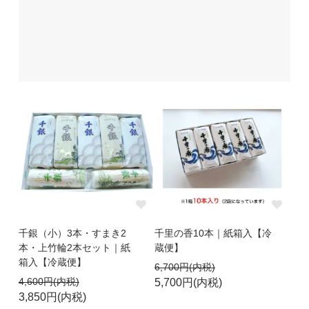
千銀（小）3本・すまき2
千里の香10本｜紙箱入【冷
本・上竹輪2本セット｜紙
蔵便】
箱入【冷蔵便】
6,700円(内税)
4,600円(内税)
5,700円(内税)
3,850円(内税)