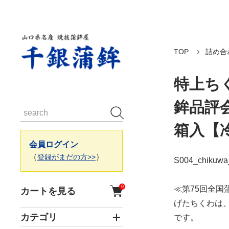
TOP
詰め合
特上ち
鉾品評
箱入【
会員ログイン
（
）
登録がまだの方>>
S004_chikuwa
0
≪第75回全国
カートを見る
げたちくわは
カテゴリ
です。