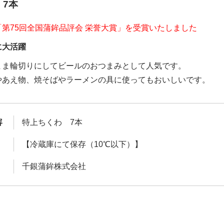
7本
第75回全国蒲鉾品評会 栄誉大賞」を受賞いたしました
に大活躍
まま輪切りにしてビールのおつまみとして人気です。
やあえ物、焼そばやラーメンの具に使ってもおいしいです。
容
特上ちくわ 7本
【冷蔵庫にて保存（10℃以下）】
千銀蒲鉾株式会社