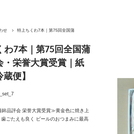
わせ
特上ちくわ7本｜第75回全国蒲
くわ7本｜第75回全国蒲
会・栄誉大賞受賞｜紙
冷蔵便】
_set_7
蒲鉾品評会 栄誉大賞受賞≫黄金色に焼き上
、歯ごたえも良く ビールのおつまみに最高