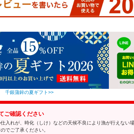
千銀蒲鉾の夏ギフト>>
てご確認ください
の仕入れが、時化（しけ）などの天候不良により漁が行えない
すのでご了承ください。